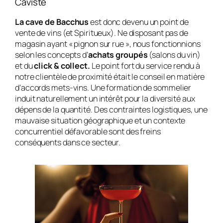
Caviste
La cave de Bacchus
est donc devenu un point de
vente de vins (et Spiritueux). Ne disposant pas de
magasin ayant « pignon sur rue », nous fonctionnions
selon les concepts d’
achats groupés
(salons du vin)
et du
click & collect.
Le point fort du service rendu à
notre clientèle de proximité était le conseil en matière
d’accords mets-vins. Une formation de sommelier
induit naturellement un intérêt pour la diversité aux
dépens de la quantité. Des contraintes logistiques, une
mauvaise situation géographique et un contexte
concurrentiel défavorable sont des freins
conséquents dans ce secteur.