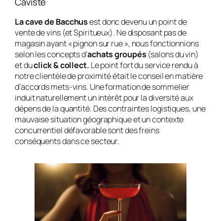
Caviste
La cave de Bacchus
est donc devenu un point de
vente de vins (et Spiritueux). Ne disposant pas de
magasin ayant « pignon sur rue », nous fonctionnions
selon les concepts d’
achats groupés
(salons du vin)
et du
click & collect.
Le point fort du service rendu à
notre clientèle de proximité était le conseil en matière
d’accords mets-vins. Une formation de sommelier
induit naturellement un intérêt pour la diversité aux
dépens de la quantité. Des contraintes logistiques, une
mauvaise situation géographique et un contexte
concurrentiel défavorable sont des freins
conséquents dans ce secteur.