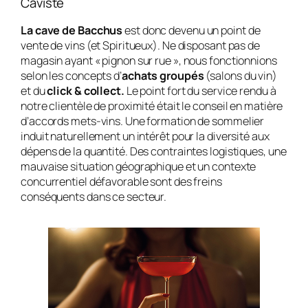
Caviste
La cave de Bacchus
est donc devenu un point de
vente de vins (et Spiritueux). Ne disposant pas de
magasin ayant « pignon sur rue », nous fonctionnions
selon les concepts d’
achats groupés
(salons du vin)
et du
click & collect.
Le point fort du service rendu à
notre clientèle de proximité était le conseil en matière
d’accords mets-vins. Une formation de sommelier
induit naturellement un intérêt pour la diversité aux
dépens de la quantité. Des contraintes logistiques, une
mauvaise situation géographique et un contexte
concurrentiel défavorable sont des freins
conséquents dans ce secteur.