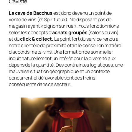
Caviste
La cave de Bacchus
est donc devenu un point de
vente de vins (et Spiritueux). Ne disposant pas de
magasin ayant « pignon sur rue », nous fonctionnions
selon les concepts d’
achats groupés
(salons du vin)
et du
click & collect.
Le point fort du service rendu à
notre clientèle de proximité était le conseil en matière
d’accords mets-vins. Une formation de sommelier
induit naturellement un intérêt pour la diversité aux
dépens de la quantité. Des contraintes logistiques, une
mauvaise situation géographique et un contexte
concurrentiel défavorable sont des freins
conséquents dans ce secteur.