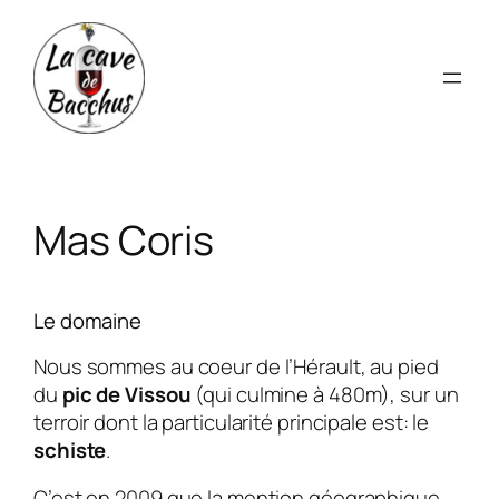
Aller
au
contenu
Mas Coris
Le domaine
Nous sommes au coeur de l’Hérault, au pied
du
pic de Vissou
(qui culmine à 480m), sur un
terroir dont la particularité principale est: le
schiste
.
C’est en 2009 que la mention géographique