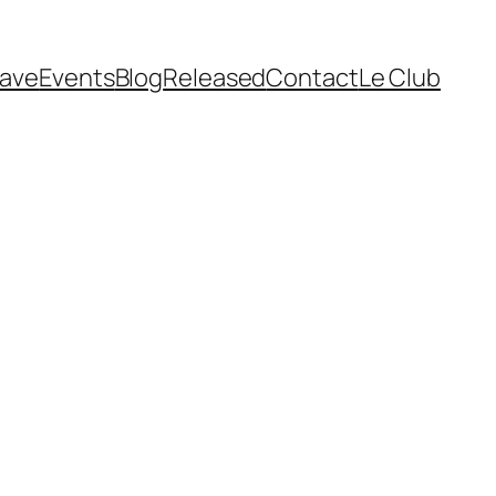
cave
Events
Blog
Released
Contact
Le Club