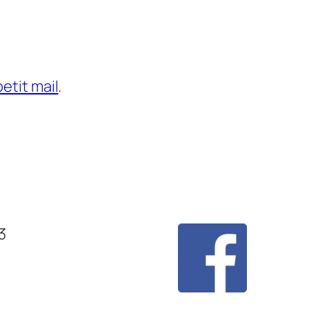
etit mail
.
3