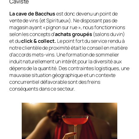
Caviste
La cave de Bacchus
est donc devenu un point de
vente de vins (et Spiritueux). Ne disposant pas de
magasin ayant « pignon sur rue », nous fonctionnions
selon les concepts d’
achats groupés
(salons du vin)
et du
click & collect.
Le point fort du service rendu à
notre clientèle de proximité était le conseil en matière
d’accords mets-vins. Une formation de sommelier
induit naturellement un intérêt pour la diversité aux
dépens de la quantité. Des contraintes logistiques, une
mauvaise situation géographique et un contexte
concurrentiel défavorable sont des freins
conséquents dans ce secteur.