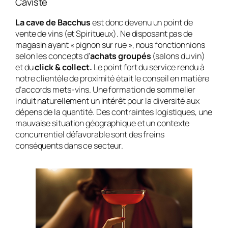
Caviste
La cave de Bacchus
est donc devenu un point de
vente de vins (et Spiritueux). Ne disposant pas de
magasin ayant « pignon sur rue », nous fonctionnions
selon les concepts d’
achats groupés
(salons du vin)
et du
click & collect.
Le point fort du service rendu à
notre clientèle de proximité était le conseil en matière
d’accords mets-vins. Une formation de sommelier
induit naturellement un intérêt pour la diversité aux
dépens de la quantité. Des contraintes logistiques, une
mauvaise situation géographique et un contexte
concurrentiel défavorable sont des freins
conséquents dans ce secteur.