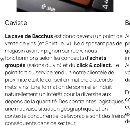
Caviste
B
La cave de Bacchus
est donc devenu un point de
Au
vente de vins (et Spiritueux). Ne disposant pas de
pr
magasin ayant « pignon sur rue », nous
gé
fonctionnions selon les concepts d’
achats
i
se
groupés
(salons du vin) et du
click & collect.
Le
Au
point fort du service rendu à notre clientèle de
vo
proximité était le conseil en matière d’accords
de
mets-vins. Une formation de sommelier induit
E
naturellement un intérêt pour la diversité aux
c
dépens de la quantité. Des contraintes logistiques,
co
une mauvaise situation géographique et un
e
contexte concurrentiel défavorable sont des freins
d
conséquents dans ce secteur.