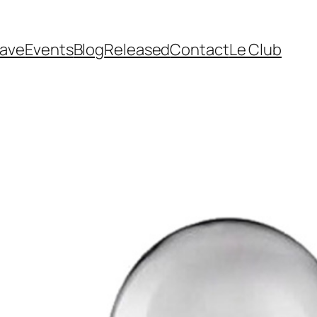
cave
Events
Blog
Released
Contact
Le Club