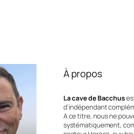
À propos
La cave de Bacchus
est
d’indépendant complém
A ce titre, nous ne pou
systématiquement, com
secteur Horeca, aux he