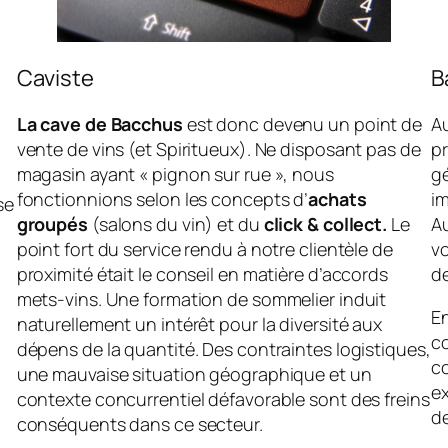
Caviste
B
La cave de Bacchus
est donc devenu un point de
Au
vente de vins (et Spiritueux). Ne disposant pas de
pr
magasin ayant « pignon sur rue », nous
gé
fonctionnions selon les concepts d’
achats
i
se
groupés
(salons du vin) et du
click & collect.
Le
Au
point fort du service rendu à notre clientèle de
vo
proximité était le conseil en matière d’accords
de
mets-vins. Une formation de sommelier induit
E
naturellement un intérêt pour la diversité aux
c
dépens de la quantité. Des contraintes logistiques,
co
une mauvaise situation géographique et un
e
contexte concurrentiel défavorable sont des freins
d
conséquents dans ce secteur.