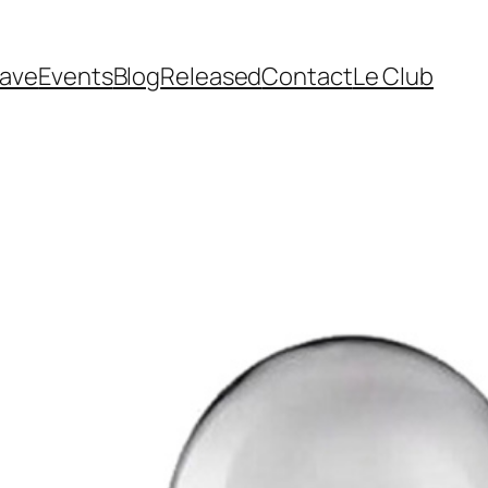
cave
Events
Blog
Released
Contact
Le Club