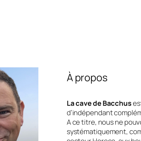
À propos
La cave de Bacchus
est
d’indépendant complém
A ce titre, nous ne pou
systématiquement, com
secteur Horeca, aux he