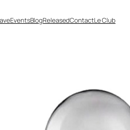
cave
Events
Blog
Released
Contact
Le Club