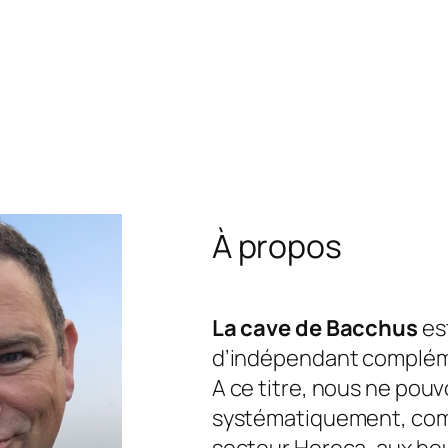
À propos
La cave de Bacchus
est
d’indépendant complém
A ce titre, nous ne pou
systématiquement, com
secteur Horeca, aux he