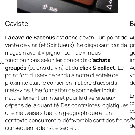
Caviste
B
La cave de Bacchus
est donc devenu un point de
Au
vente de vins (et Spiritueux). Ne disposant pas de
pr
magasin ayant « pignon sur rue », nous
gé
fonctionnions selon les concepts d’
achats
i
se
groupés
(salons du vin) et du
click & collect.
Le
Au
point fort du service rendu à notre clientèle de
vo
proximité était le conseil en matière d’accords
de
mets-vins. Une formation de sommelier induit
E
naturellement un intérêt pour la diversité aux
c
dépens de la quantité. Des contraintes logistiques,
co
une mauvaise situation géographique et un
e
contexte concurrentiel défavorable sont des freins
d
conséquents dans ce secteur.