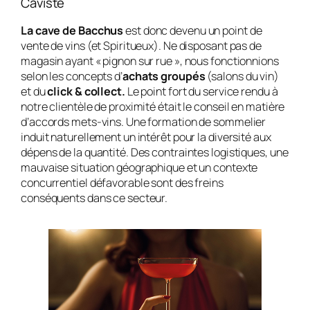
Caviste
La cave de Bacchus
est donc devenu un point de
vente de vins (et Spiritueux). Ne disposant pas de
magasin ayant « pignon sur rue », nous fonctionnions
selon les concepts d’
achats groupés
(salons du vin)
et du
click & collect.
Le point fort du service rendu à
notre clientèle de proximité était le conseil en matière
d’accords mets-vins. Une formation de sommelier
induit naturellement un intérêt pour la diversité aux
dépens de la quantité. Des contraintes logistiques, une
mauvaise situation géographique et un contexte
concurrentiel défavorable sont des freins
conséquents dans ce secteur.