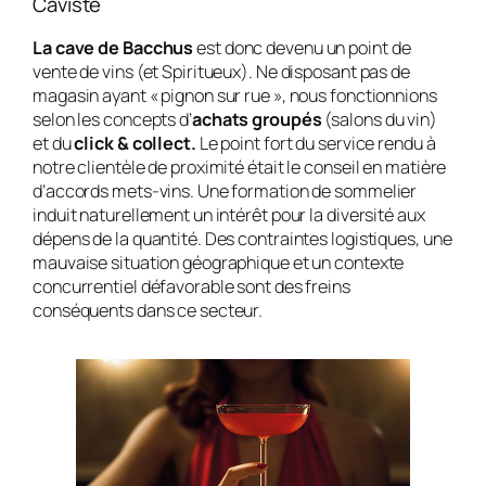
Caviste
La cave de Bacchus
est donc devenu un point de
vente de vins (et Spiritueux). Ne disposant pas de
magasin ayant « pignon sur rue », nous fonctionnions
selon les concepts d’
achats groupés
(salons du vin)
et du
click & collect.
Le point fort du service rendu à
notre clientèle de proximité était le conseil en matière
d’accords mets-vins. Une formation de sommelier
induit naturellement un intérêt pour la diversité aux
dépens de la quantité. Des contraintes logistiques, une
mauvaise situation géographique et un contexte
concurrentiel défavorable sont des freins
conséquents dans ce secteur.