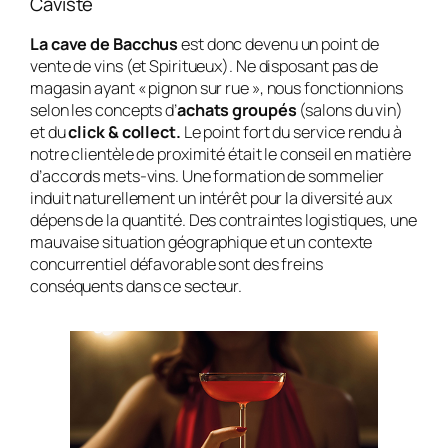
Caviste
La cave de Bacchus
est donc devenu un point de
vente de vins (et Spiritueux). Ne disposant pas de
magasin ayant « pignon sur rue », nous fonctionnions
selon les concepts d’
achats groupés
(salons du vin)
et du
click & collect.
Le point fort du service rendu à
notre clientèle de proximité était le conseil en matière
d’accords mets-vins. Une formation de sommelier
induit naturellement un intérêt pour la diversité aux
dépens de la quantité. Des contraintes logistiques, une
mauvaise situation géographique et un contexte
concurrentiel défavorable sont des freins
conséquents dans ce secteur.