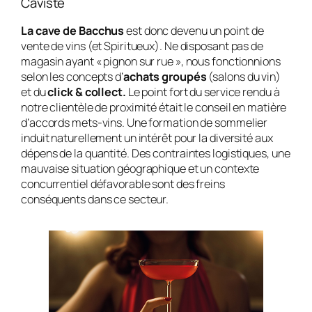
Caviste
La cave de Bacchus
est donc devenu un point de
vente de vins (et Spiritueux). Ne disposant pas de
magasin ayant « pignon sur rue », nous fonctionnions
selon les concepts d’
achats groupés
(salons du vin)
et du
click & collect.
Le point fort du service rendu à
notre clientèle de proximité était le conseil en matière
d’accords mets-vins. Une formation de sommelier
induit naturellement un intérêt pour la diversité aux
dépens de la quantité. Des contraintes logistiques, une
mauvaise situation géographique et un contexte
concurrentiel défavorable sont des freins
conséquents dans ce secteur.