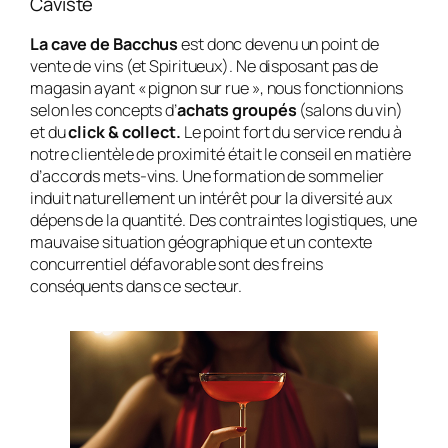
Caviste
La cave de Bacchus
est donc devenu un point de
vente de vins (et Spiritueux). Ne disposant pas de
magasin ayant « pignon sur rue », nous fonctionnions
selon les concepts d’
achats groupés
(salons du vin)
et du
click & collect.
Le point fort du service rendu à
notre clientèle de proximité était le conseil en matière
d’accords mets-vins. Une formation de sommelier
induit naturellement un intérêt pour la diversité aux
dépens de la quantité. Des contraintes logistiques, une
mauvaise situation géographique et un contexte
concurrentiel défavorable sont des freins
conséquents dans ce secteur.