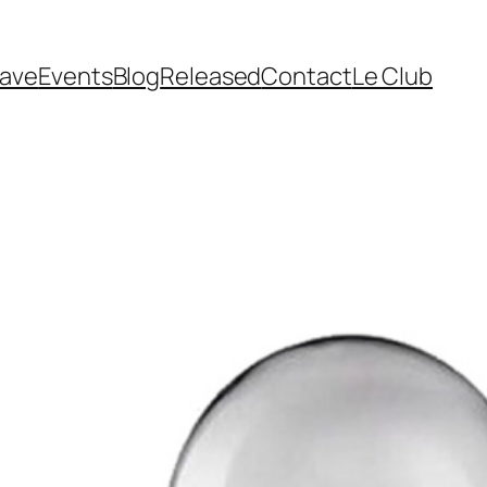
cave
Events
Blog
Released
Contact
Le Club