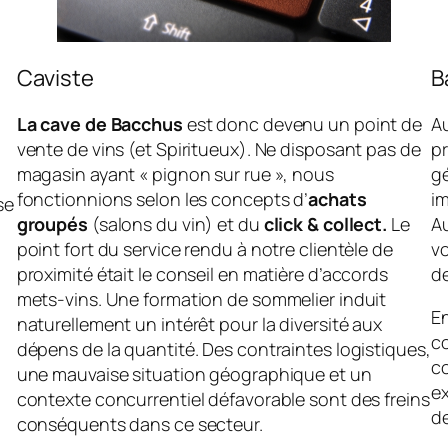
Caviste
B
La cave de Bacchus
est donc devenu un point de
Au
vente de vins (et Spiritueux). Ne disposant pas de
pr
magasin ayant « pignon sur rue », nous
gé
fonctionnions selon les concepts d’
achats
i
se
groupés
(salons du vin) et du
click & collect.
Le
Au
point fort du service rendu à notre clientèle de
vo
proximité était le conseil en matière d’accords
de
mets-vins. Une formation de sommelier induit
E
naturellement un intérêt pour la diversité aux
c
dépens de la quantité. Des contraintes logistiques,
co
une mauvaise situation géographique et un
e
contexte concurrentiel défavorable sont des freins
d
conséquents dans ce secteur.