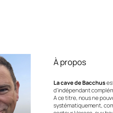
À propos
La cave de Bacchus
est
d’indépendant complém
A ce titre, nous ne pou
systématiquement, com
secteur Horeca, aux he