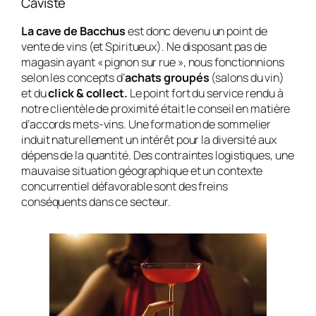
Caviste
La cave de Bacchus
est donc devenu un point de
vente de vins (et Spiritueux). Ne disposant pas de
magasin ayant « pignon sur rue », nous fonctionnions
selon les concepts d’
achats groupés
(salons du vin)
et du
click & collect.
Le point fort du service rendu à
notre clientèle de proximité était le conseil en matière
d’accords mets-vins. Une formation de sommelier
induit naturellement un intérêt pour la diversité aux
dépens de la quantité. Des contraintes logistiques, une
mauvaise situation géographique et un contexte
concurrentiel défavorable sont des freins
conséquents dans ce secteur.