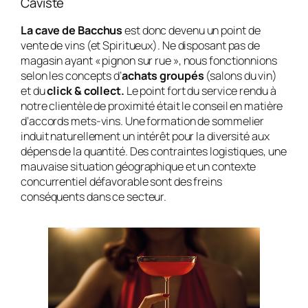
Caviste
La cave de Bacchus
est donc devenu un point de
vente de vins (et Spiritueux). Ne disposant pas de
magasin ayant « pignon sur rue », nous fonctionnions
selon les concepts d’
achats groupés
(salons du vin)
et du
click & collect.
Le point fort du service rendu à
notre clientèle de proximité était le conseil en matière
d’accords mets-vins. Une formation de sommelier
induit naturellement un intérêt pour la diversité aux
dépens de la quantité. Des contraintes logistiques, une
mauvaise situation géographique et un contexte
concurrentiel défavorable sont des freins
conséquents dans ce secteur.