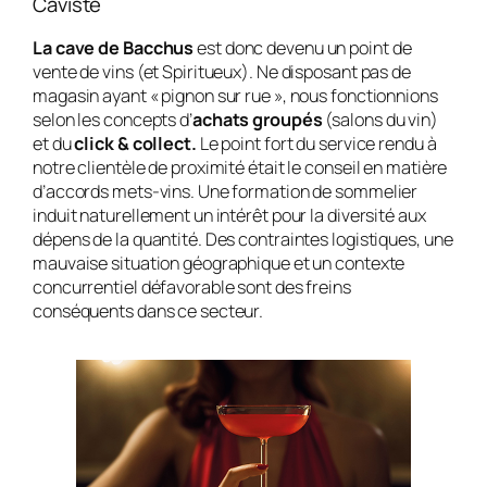
Caviste
La cave de Bacchus
est donc devenu un point de
vente de vins (et Spiritueux). Ne disposant pas de
magasin ayant « pignon sur rue », nous fonctionnions
selon les concepts d’
achats groupés
(salons du vin)
et du
click & collect.
Le point fort du service rendu à
notre clientèle de proximité était le conseil en matière
d’accords mets-vins. Une formation de sommelier
induit naturellement un intérêt pour la diversité aux
dépens de la quantité. Des contraintes logistiques, une
mauvaise situation géographique et un contexte
concurrentiel défavorable sont des freins
conséquents dans ce secteur.