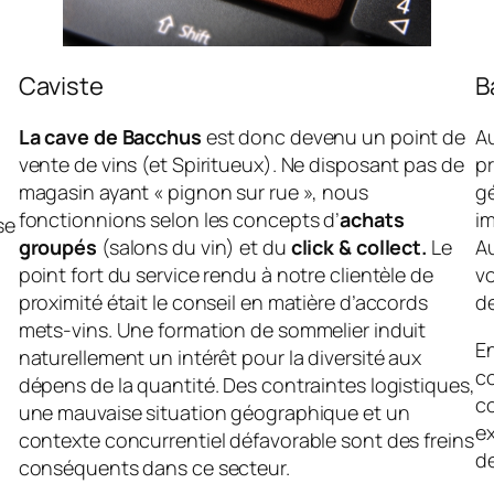
Caviste
B
La cave de Bacchus
est donc devenu un point de
Au
vente de vins (et Spiritueux). Ne disposant pas de
pr
magasin ayant « pignon sur rue », nous
gé
fonctionnions selon les concepts d’
achats
i
se
groupés
(salons du vin) et du
click & collect.
Le
Au
point fort du service rendu à notre clientèle de
vo
proximité était le conseil en matière d’accords
de
mets-vins. Une formation de sommelier induit
E
naturellement un intérêt pour la diversité aux
c
dépens de la quantité. Des contraintes logistiques,
co
une mauvaise situation géographique et un
e
contexte concurrentiel défavorable sont des freins
d
conséquents dans ce secteur.