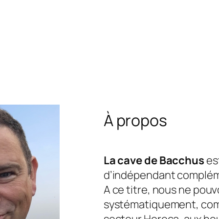
À propos
La cave de Bacchus
est
d’indépendant complém
A ce titre, nous ne pou
systématiquement, com
secteur Horeca, aux he