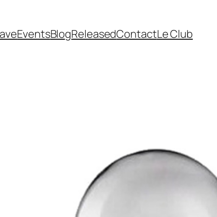
cave
Events
Blog
Released
Contact
Le Club