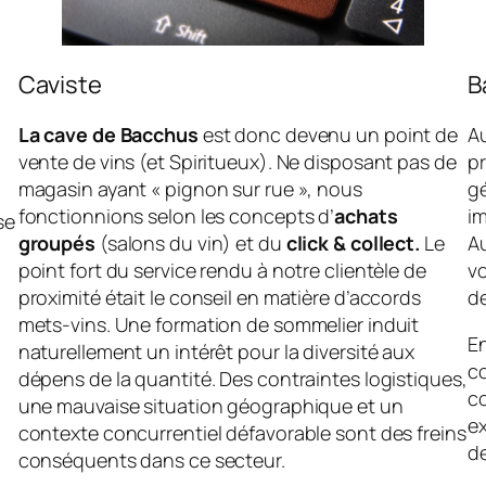
Caviste
B
La cave de Bacchus
est donc devenu un point de
Au
vente de vins (et Spiritueux). Ne disposant pas de
pr
magasin ayant « pignon sur rue », nous
gé
fonctionnions selon les concepts d’
achats
i
se
groupés
(salons du vin) et du
click & collect.
Le
Au
point fort du service rendu à notre clientèle de
vo
proximité était le conseil en matière d’accords
de
mets-vins. Une formation de sommelier induit
E
naturellement un intérêt pour la diversité aux
c
dépens de la quantité. Des contraintes logistiques,
co
une mauvaise situation géographique et un
e
contexte concurrentiel défavorable sont des freins
d
conséquents dans ce secteur.