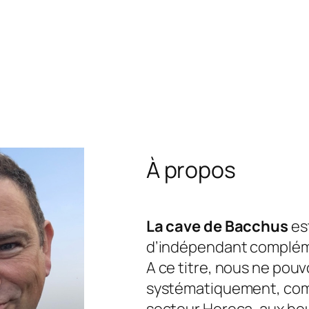
À propos
La cave de Bacchus
est
d’indépendant complém
A ce titre, nous ne pou
systématiquement, com
secteur Horeca, aux he