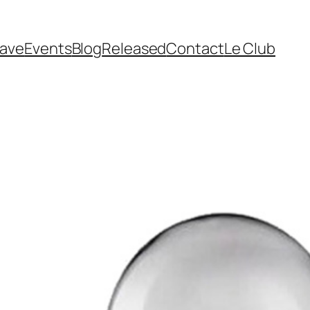
cave
Events
Blog
Released
Contact
Le Club