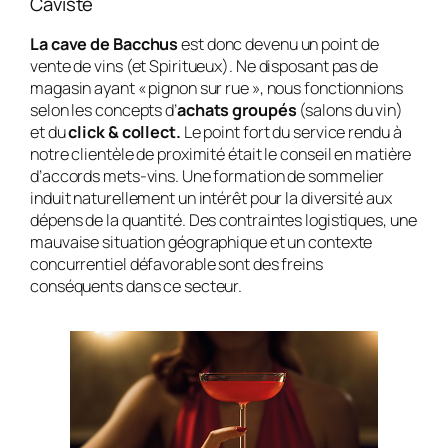
Caviste
La cave de Bacchus
est donc devenu un point de
vente de vins (et Spiritueux). Ne disposant pas de
magasin ayant « pignon sur rue », nous fonctionnions
selon les concepts d’
achats groupés
(salons du vin)
et du
click & collect.
Le point fort du service rendu à
notre clientèle de proximité était le conseil en matière
d’accords mets-vins. Une formation de sommelier
induit naturellement un intérêt pour la diversité aux
dépens de la quantité. Des contraintes logistiques, une
mauvaise situation géographique et un contexte
concurrentiel défavorable sont des freins
conséquents dans ce secteur.