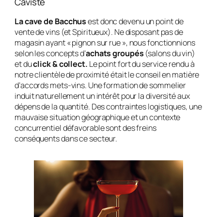
Caviste
La cave de Bacchus
est donc devenu un point de
vente de vins (et Spiritueux). Ne disposant pas de
magasin ayant « pignon sur rue », nous fonctionnions
selon les concepts d’
achats groupés
(salons du vin)
et du
click & collect.
Le point fort du service rendu à
notre clientèle de proximité était le conseil en matière
d’accords mets-vins. Une formation de sommelier
induit naturellement un intérêt pour la diversité aux
dépens de la quantité. Des contraintes logistiques, une
mauvaise situation géographique et un contexte
concurrentiel défavorable sont des freins
conséquents dans ce secteur.