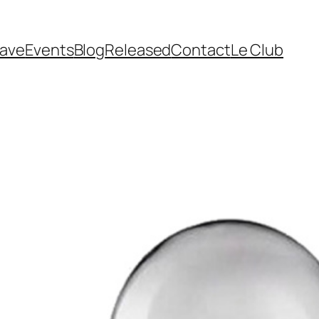
cave
Events
Blog
Released
Contact
Le Club