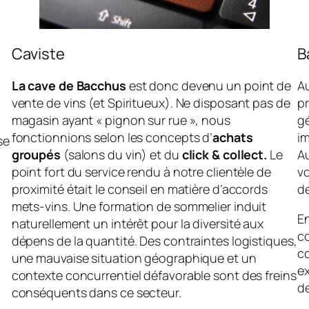
Caviste
B
La cave de Bacchus
est donc devenu un point de
Au
vente de vins (et Spiritueux). Ne disposant pas de
pr
magasin ayant « pignon sur rue », nous
gé
fonctionnions selon les concepts d’
achats
i
se
groupés
(salons du vin) et du
click & collect.
Le
Au
point fort du service rendu à notre clientèle de
vo
proximité était le conseil en matière d’accords
de
mets-vins. Une formation de sommelier induit
E
naturellement un intérêt pour la diversité aux
c
dépens de la quantité. Des contraintes logistiques,
co
une mauvaise situation géographique et un
e
contexte concurrentiel défavorable sont des freins
d
conséquents dans ce secteur.