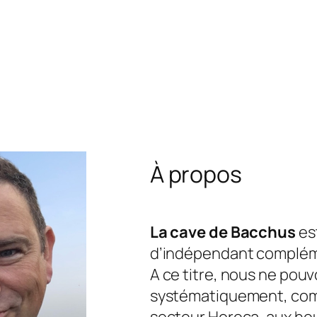
À propos
La cave de Bacchus
est
d’indépendant complém
A ce titre, nous ne pou
systématiquement, com
secteur Horeca, aux he