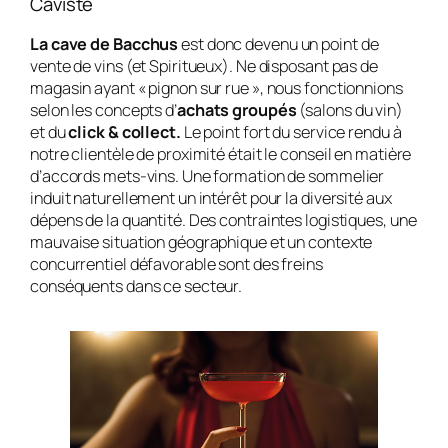
Caviste
La cave de Bacchus
est donc devenu un point de
vente de vins (et Spiritueux). Ne disposant pas de
magasin ayant « pignon sur rue », nous fonctionnions
selon les concepts d’
achats groupés
(salons du vin)
et du
click & collect.
Le point fort du service rendu à
notre clientèle de proximité était le conseil en matière
d’accords mets-vins. Une formation de sommelier
induit naturellement un intérêt pour la diversité aux
dépens de la quantité. Des contraintes logistiques, une
mauvaise situation géographique et un contexte
concurrentiel défavorable sont des freins
conséquents dans ce secteur.