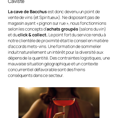
Caviste
La cave de Bacchus
est donc devenu un point de
vente de vins (et Spiritueux). Ne disposant pas de
magasin ayant « pignon sur rue », nous fonctionnions
selon les concepts d’
achats groupés
(salons du vin)
et du
click & collect.
Le point fort du service rendu à
notre clientèle de proximité était le conseil en matière
d’accords mets-vins. Une formation de sommelier
induit naturellement un intérêt pour la diversité aux
dépens de la quantité. Des contraintes logistiques, une
mauvaise situation géographique et un contexte
concurrentiel défavorable sont des freins
conséquents dans ce secteur.