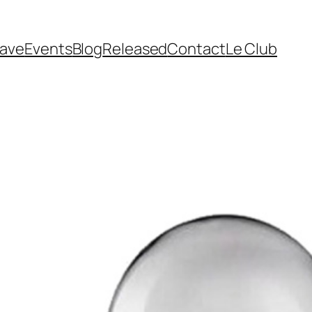
cave
Events
Blog
Released
Contact
Le Club