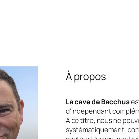
À propos
La cave de Bacchus
est
d’indépendant complém
A ce titre, nous ne pou
systématiquement, com
secteur Horeca, aux he