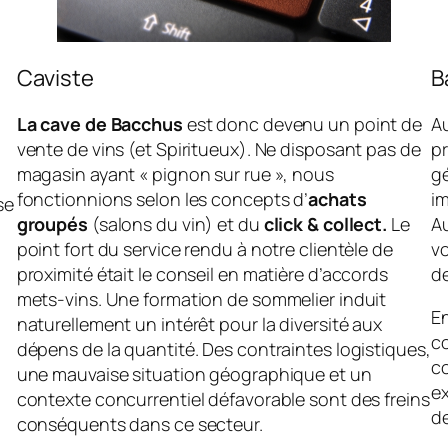
Caviste
B
La cave de Bacchus
est donc devenu un point de
Au
vente de vins (et Spiritueux). Ne disposant pas de
pr
magasin ayant « pignon sur rue », nous
gé
fonctionnions selon les concepts d’
achats
i
se
groupés
(salons du vin) et du
click & collect.
Le
Au
point fort du service rendu à notre clientèle de
vo
proximité était le conseil en matière d’accords
de
mets-vins. Une formation de sommelier induit
E
naturellement un intérêt pour la diversité aux
c
dépens de la quantité. Des contraintes logistiques,
co
une mauvaise situation géographique et un
e
contexte concurrentiel défavorable sont des freins
d
conséquents dans ce secteur.