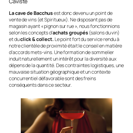
Caviste
La cave de Bacchus
est donc devenu un point de
vente de vins (et Spiritueux). Ne disposant pas de
magasin ayant « pignon sur rue », nous fonctionnions
selon les concepts d’
achats groupés
(salons du vin)
et du
click & collect.
Le point fort du service rendu à
notre clientèle de proximité était le conseil en matière
d’accords mets-vins. Une formation de sommelier
induit naturellement un intérêt pour la diversité aux
dépens de la quantité. Des contraintes logistiques, une
mauvaise situation géographique et un contexte
concurrentiel défavorable sont des freins
conséquents dans ce secteur.