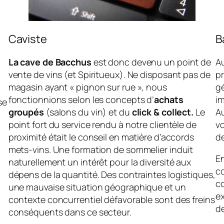
Caviste
B
La cave de Bacchus
est donc devenu un point de
Au
vente de vins (et Spiritueux). Ne disposant pas de
pr
magasin ayant « pignon sur rue », nous
gé
fonctionnions selon les concepts d’
achats
i
se
groupés
(salons du vin) et du
click & collect.
Le
Au
point fort du service rendu à notre clientèle de
vo
proximité était le conseil en matière d’accords
de
mets-vins. Une formation de sommelier induit
E
naturellement un intérêt pour la diversité aux
c
dépens de la quantité. Des contraintes logistiques,
co
une mauvaise situation géographique et un
e
contexte concurrentiel défavorable sont des freins
d
conséquents dans ce secteur.