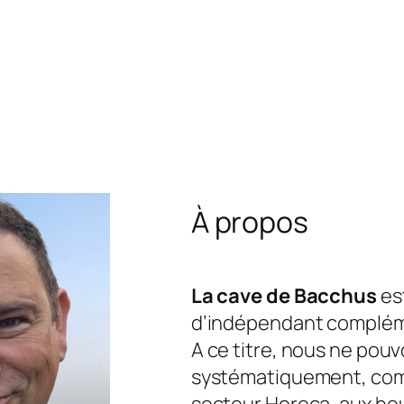
À propos
La cave de Bacchus
est
d’indépendant complém
A ce titre, nous ne pou
systématiquement, com
secteur Horeca, aux he