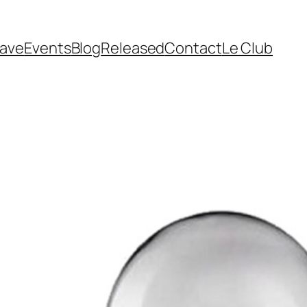
cave
Events
Blog
Released
Contact
Le Club