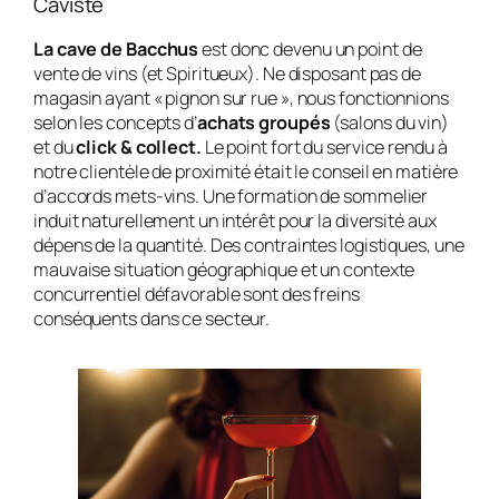
Caviste
La cave de Bacchus
est donc devenu un point de
vente de vins (et Spiritueux). Ne disposant pas de
magasin ayant « pignon sur rue », nous fonctionnions
selon les concepts d’
achats groupés
(salons du vin)
et du
click & collect.
Le point fort du service rendu à
notre clientèle de proximité était le conseil en matière
d’accords mets-vins. Une formation de sommelier
induit naturellement un intérêt pour la diversité aux
dépens de la quantité. Des contraintes logistiques, une
mauvaise situation géographique et un contexte
concurrentiel défavorable sont des freins
conséquents dans ce secteur.