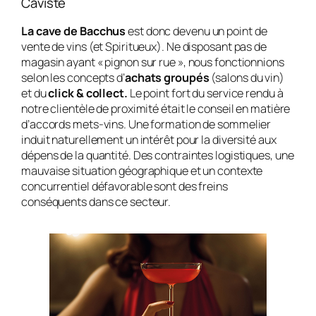
Caviste
La cave de Bacchus
est donc devenu un point de
vente de vins (et Spiritueux). Ne disposant pas de
magasin ayant « pignon sur rue », nous fonctionnions
selon les concepts d’
achats groupés
(salons du vin)
et du
click & collect.
Le point fort du service rendu à
notre clientèle de proximité était le conseil en matière
d’accords mets-vins. Une formation de sommelier
induit naturellement un intérêt pour la diversité aux
dépens de la quantité. Des contraintes logistiques, une
mauvaise situation géographique et un contexte
concurrentiel défavorable sont des freins
conséquents dans ce secteur.