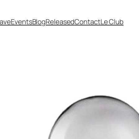
cave
Events
Blog
Released
Contact
Le Club