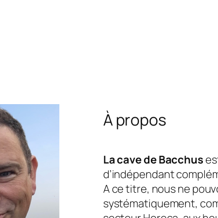
À propos
La cave de Bacchus
est
d’indépendant complém
A ce titre, nous ne pou
systématiquement, com
secteur Horeca, aux he