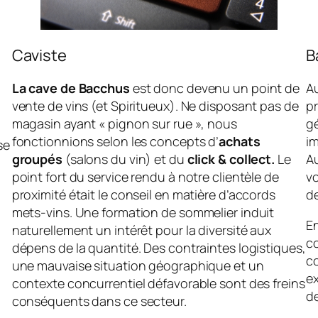
Caviste
B
La cave de Bacchus
est donc devenu un point de
Au
vente de vins (et Spiritueux). Ne disposant pas de
pr
magasin ayant « pignon sur rue », nous
gé
fonctionnions selon les concepts d’
achats
i
se
groupés
(salons du vin) et du
click & collect.
Le
Au
point fort du service rendu à notre clientèle de
vo
proximité était le conseil en matière d’accords
de
mets-vins. Une formation de sommelier induit
E
naturellement un intérêt pour la diversité aux
c
dépens de la quantité. Des contraintes logistiques,
co
une mauvaise situation géographique et un
e
contexte concurrentiel défavorable sont des freins
d
conséquents dans ce secteur.