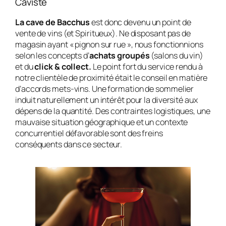
Caviste
La cave de Bacchus
est donc devenu un point de
vente de vins (et Spiritueux). Ne disposant pas de
magasin ayant « pignon sur rue », nous fonctionnions
selon les concepts d’
achats groupés
(salons du vin)
et du
click & collect.
Le point fort du service rendu à
notre clientèle de proximité était le conseil en matière
d’accords mets-vins. Une formation de sommelier
induit naturellement un intérêt pour la diversité aux
dépens de la quantité. Des contraintes logistiques, une
mauvaise situation géographique et un contexte
concurrentiel défavorable sont des freins
conséquents dans ce secteur.