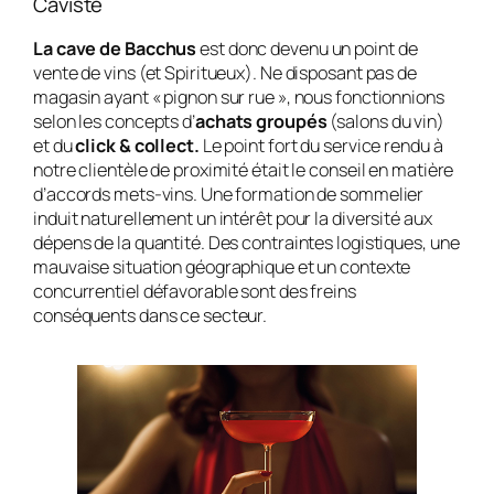
Caviste
La cave de Bacchus
est donc devenu un point de
vente de vins (et Spiritueux). Ne disposant pas de
magasin ayant « pignon sur rue », nous fonctionnions
selon les concepts d’
achats groupés
(salons du vin)
et du
click & collect.
Le point fort du service rendu à
notre clientèle de proximité était le conseil en matière
d’accords mets-vins. Une formation de sommelier
induit naturellement un intérêt pour la diversité aux
dépens de la quantité. Des contraintes logistiques, une
mauvaise situation géographique et un contexte
concurrentiel défavorable sont des freins
conséquents dans ce secteur.