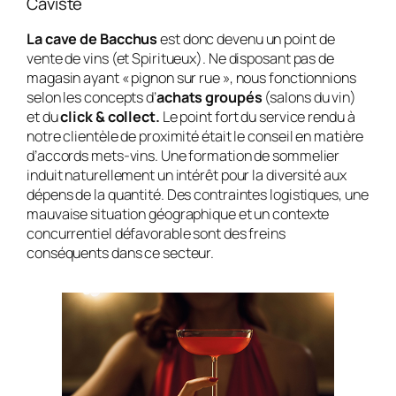
Caviste
La cave de Bacchus
est donc devenu un point de
vente de vins (et Spiritueux). Ne disposant pas de
magasin ayant « pignon sur rue », nous fonctionnions
selon les concepts d’
achats groupés
(salons du vin)
et du
click & collect.
Le point fort du service rendu à
notre clientèle de proximité était le conseil en matière
d’accords mets-vins. Une formation de sommelier
induit naturellement un intérêt pour la diversité aux
dépens de la quantité. Des contraintes logistiques, une
mauvaise situation géographique et un contexte
concurrentiel défavorable sont des freins
conséquents dans ce secteur.