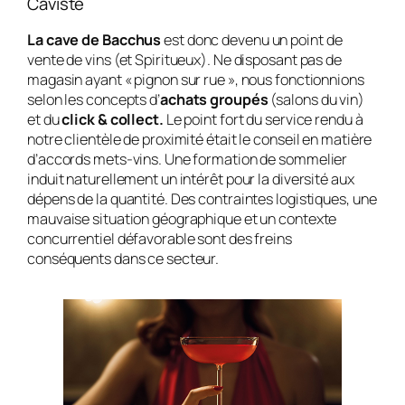
Caviste
La cave de Bacchus
est donc devenu un point de
vente de vins (et Spiritueux). Ne disposant pas de
magasin ayant « pignon sur rue », nous fonctionnions
selon les concepts d’
achats groupés
(salons du vin)
et du
click & collect.
Le point fort du service rendu à
notre clientèle de proximité était le conseil en matière
d’accords mets-vins. Une formation de sommelier
induit naturellement un intérêt pour la diversité aux
dépens de la quantité. Des contraintes logistiques, une
mauvaise situation géographique et un contexte
concurrentiel défavorable sont des freins
conséquents dans ce secteur.