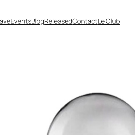
cave
Events
Blog
Released
Contact
Le Club