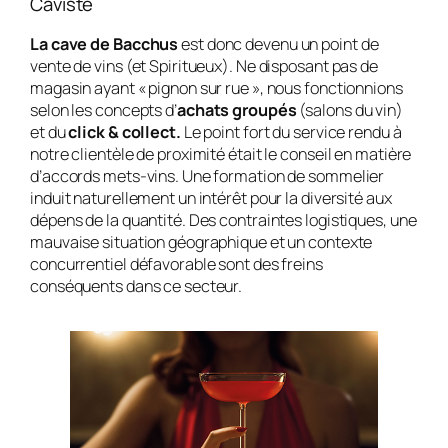
Caviste
La cave de Bacchus
est donc devenu un point de
vente de vins (et Spiritueux). Ne disposant pas de
magasin ayant « pignon sur rue », nous fonctionnions
selon les concepts d’
achats groupés
(salons du vin)
et du
click & collect.
Le point fort du service rendu à
notre clientèle de proximité était le conseil en matière
d’accords mets-vins. Une formation de sommelier
induit naturellement un intérêt pour la diversité aux
dépens de la quantité. Des contraintes logistiques, une
mauvaise situation géographique et un contexte
concurrentiel défavorable sont des freins
conséquents dans ce secteur.