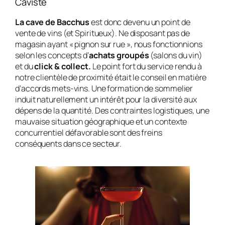
Caviste
La cave de Bacchus
est donc devenu un point de
vente de vins (et Spiritueux). Ne disposant pas de
magasin ayant « pignon sur rue », nous fonctionnions
selon les concepts d’
achats groupés
(salons du vin)
et du
click & collect.
Le point fort du service rendu à
notre clientèle de proximité était le conseil en matière
d’accords mets-vins. Une formation de sommelier
induit naturellement un intérêt pour la diversité aux
dépens de la quantité. Des contraintes logistiques, une
mauvaise situation géographique et un contexte
concurrentiel défavorable sont des freins
conséquents dans ce secteur.