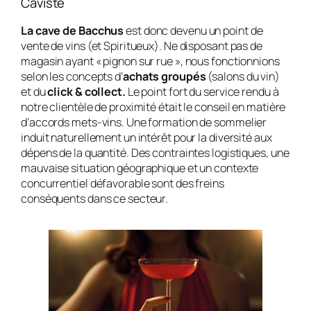
Caviste
La cave de Bacchus
est donc devenu un point de
vente de vins (et Spiritueux). Ne disposant pas de
magasin ayant « pignon sur rue », nous fonctionnions
selon les concepts d’
achats groupés
(salons du vin)
et du
click & collect.
Le point fort du service rendu à
notre clientèle de proximité était le conseil en matière
d’accords mets-vins. Une formation de sommelier
induit naturellement un intérêt pour la diversité aux
dépens de la quantité. Des contraintes logistiques, une
mauvaise situation géographique et un contexte
concurrentiel défavorable sont des freins
conséquents dans ce secteur.