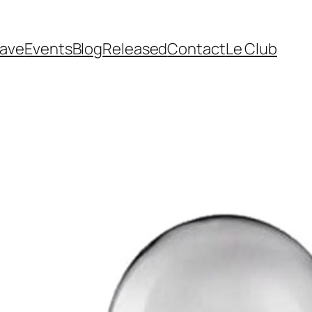
cave
Events
Blog
Released
Contact
Le Club