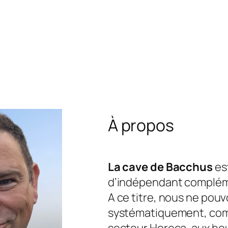
À propos
La cave de Bacchus
est
d’indépendant complém
A ce titre, nous ne pou
systématiquement, com
secteur Horeca, aux he