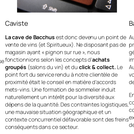
Caviste
B
La cave de Bacchus
est donc devenu un point de
Au
vente de vins (et Spiritueux). Ne disposant pas de
pr
magasin ayant « pignon sur rue », nous
gé
fonctionnions selon les concepts d’
achats
i
se
groupés
(salons du vin) et du
click & collect.
Le
Au
point fort du service rendu à notre clientèle de
vo
proximité était le conseil en matière d’accords
de
mets-vins. Une formation de sommelier induit
E
naturellement un intérêt pour la diversité aux
c
dépens de la quantité. Des contraintes logistiques,
co
une mauvaise situation géographique et un
e
contexte concurrentiel défavorable sont des freins
d
conséquents dans ce secteur.