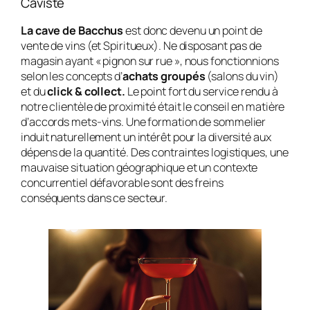
Caviste
La cave de Bacchus
est donc devenu un point de
vente de vins (et Spiritueux). Ne disposant pas de
magasin ayant « pignon sur rue », nous fonctionnions
selon les concepts d’
achats groupés
(salons du vin)
et du
click & collect.
Le point fort du service rendu à
notre clientèle de proximité était le conseil en matière
d’accords mets-vins. Une formation de sommelier
induit naturellement un intérêt pour la diversité aux
dépens de la quantité. Des contraintes logistiques, une
mauvaise situation géographique et un contexte
concurrentiel défavorable sont des freins
conséquents dans ce secteur.