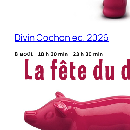
Divin Cochon éd. 2026
8 août
18 h 30 min
23 h 30 min
–
–