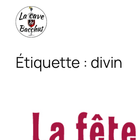
Aller
au
contenu
Étiquette :
divin