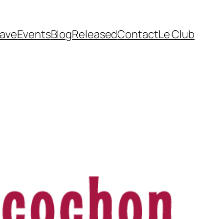
cave
Events
Blog
Released
Contact
Le Club