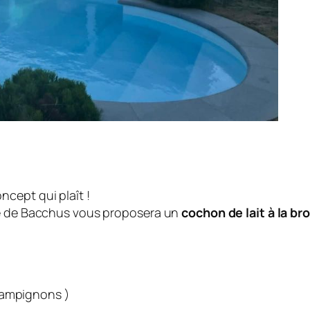
cept qui plaît !
ve de Bacchus vous proposera un
cochon de lait à la br
hampignons )