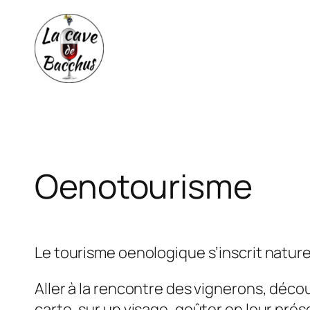
Aller
au
contenu
Oenotourisme
Le tourisme oenologique s’inscrit natur
Aller à la rencontre des vignerons, déco
carte, sur un visage, goûter en leur pré