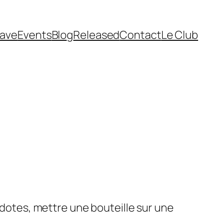
cave
Events
Blog
Released
Contact
Le Club
cdotes, mettre une bouteille sur une