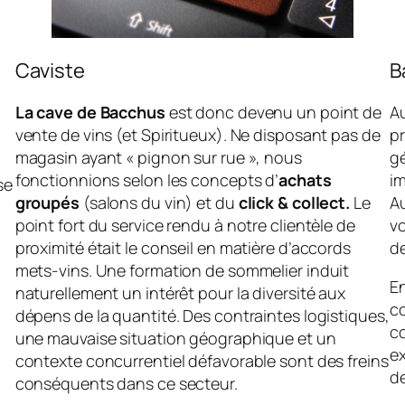
Caviste
B
La cave de Bacchus
est donc devenu un point de
Au
vente de vins (et Spiritueux). Ne disposant pas de
pr
magasin ayant « pignon sur rue », nous
gé
fonctionnions selon les concepts d’
achats
i
se
groupés
(salons du vin) et du
click & collect.
Le
Au
point fort du service rendu à notre clientèle de
vo
proximité était le conseil en matière d’accords
de
mets-vins. Une formation de sommelier induit
E
naturellement un intérêt pour la diversité aux
c
dépens de la quantité. Des contraintes logistiques,
co
une mauvaise situation géographique et un
e
contexte concurrentiel défavorable sont des freins
d
conséquents dans ce secteur.