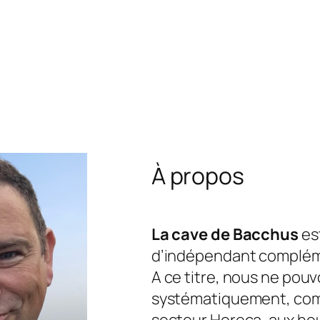
À propos
La cave de Bacchus
est
d’indépendant complém
A ce titre, nous ne pou
systématiquement, com
secteur Horeca, aux he