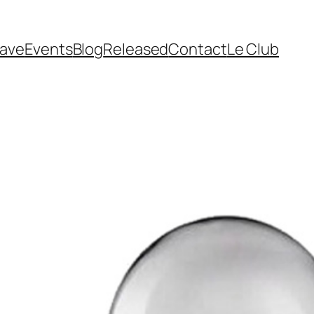
cave
Events
Blog
Released
Contact
Le Club