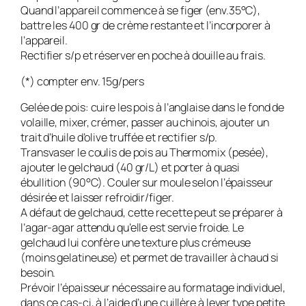
Quand l’appareil commence à se figer (env.35°C),
battre les 400 gr de crème restante et l’incorporer à
l’appareil.
Rectifier s/p et réserver en poche à douille au frais.
(*) compter env. 15g/pers
Gelée de pois: cuire les pois à l’anglaise dans le fond de
volaille, mixer, crémer, passer au chinois, ajouter un
trait d’huile d’olive truffée et rectifier s/p.
Transvaser le coulis de pois au Thermomix (pesée),
ajouter le gelchaud (40 gr/L) et porter à quasi
ébullition (90°C). Couler sur moule selon l’épaisseur
désirée et laisser refroidir/figer.
A défaut de gelchaud, cette recette peut se préparer à
l’agar-agar attendu qu’elle est servie froide. Le
gelchaud lui confère une texture plus crémeuse
(moins gelatineuse) et permet de travailler à chaud si
besoin.
Prévoir l’épaisseur nécessaire au formatage individuel,
dans ce cas-ci, à l’aide d’une cuillère à lever type petite