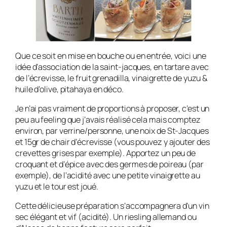
Que ce soit en mise en bouche ou en entrée, voici une
idée d’association de la saint-jacques, en tartare avec
de l’écrevisse, le fruit grenadilla, vinaigrette de yuzu &
huile d’olive, pitahaya en déco.
Je n’ai pas vraiment de proportions à proposer, c’est un
peu au feeling que j’avais réalisé cela mais comptez
environ, par verrine/personne, une noix de St-Jacques
et 15gr de chair d’écrevisse (vous pouvez y ajouter des
crevettes grises par exemple). Apportez un peu de
croquant et d’épice avec des germes de poireau (par
exemple), de l’acidité avec une petite vinaigrette au
yuzu et le tour est joué.
Cette délicieuse préparation s’accompagnera d’un vin
sec élégant et vif (acidité). Un riesling allemand ou