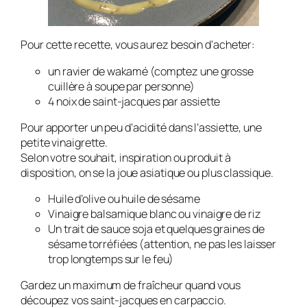
Pour cette recette, vous aurez besoin d’acheter:
un ravier de wakamé (comptez une grosse
cuillère à soupe par personne)
4 noix de saint-jacques par assiette
Pour apporter un peu d’acidité dans l’assiette, une
petite vinaigrette.
Selon votre souhait, inspiration ou produit à
disposition, on se la joue asiatique ou plus classique.
Huile d’olive ou huile de sésame
Vinaigre balsamique blanc ou vinaigre de riz
Un trait de sauce soja et quelques graines de
sésame torréfiées (attention, ne pas les laisser
trop longtemps sur le feu)
Gardez un maximum de fraîcheur quand vous
découpez vos saint-jacques en carpaccio.