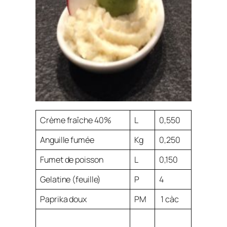
Crème fraîche 40%
L
0,550
Anguille fumée
Kg
0,250
Fumet de poisson
L
0,150
Gelatine (feuille)
P
4
Paprika doux
PM
1 càc