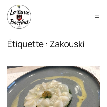
Aller
au
contenu
Étiquette :
Zakouski