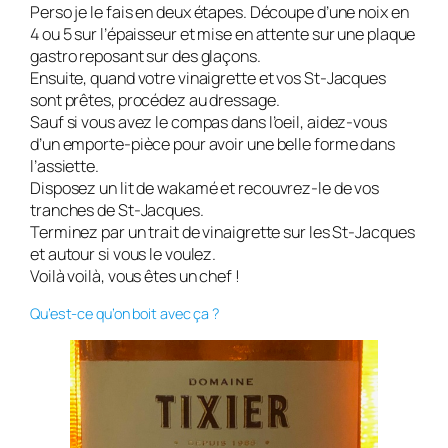
Perso je le fais en deux étapes. Découpe d’une noix en
4 ou 5 sur l’épaisseur et mise en attente sur une plaque
gastro reposant sur des glaçons.
Ensuite, quand votre vinaigrette et vos St-Jacques
sont prêtes, procédez au dressage.
Sauf si vous avez le compas dans l’oeil, aidez-vous
d’un emporte-pièce pour avoir une belle forme dans
l’assiette.
Disposez un lit de wakamé et recouvrez-le de vos
tranches de St-Jacques.
Terminez par un trait de vinaigrette sur les St-Jacques
et autour si vous le voulez.
Voilà voilà, vous êtes un chef !
Qu’est-ce qu’on boit avec ça ?