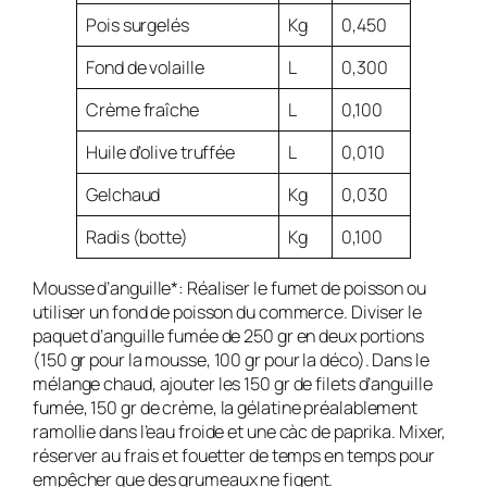
Pois surgelés
Kg
0,450
Fond de volaille
L
0,300
Crème fraîche
L
0,100
Huile d’olive truffée
L
0,010
Gelchaud
Kg
0,030
Radis (botte)
Kg
0,100
Mousse d’anguille*: Réaliser le fumet de poisson ou
utiliser un fond de poisson du commerce. Diviser le
paquet d’anguille fumée de 250 gr en deux portions
(150 gr pour la mousse, 100 gr pour la déco). Dans le
mélange chaud, ajouter les 150 gr de filets d’anguille
fumée, 150 gr de crème, la gélatine préalablement
ramollie dans l’eau froide et une càc de paprika. Mixer,
réserver au frais et fouetter de temps en temps pour
empêcher que des grumeaux ne figent.