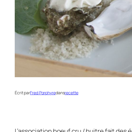
Écrit par
Fred Porphyre
dans
recette
L’association boeuf cru / huitre fait d