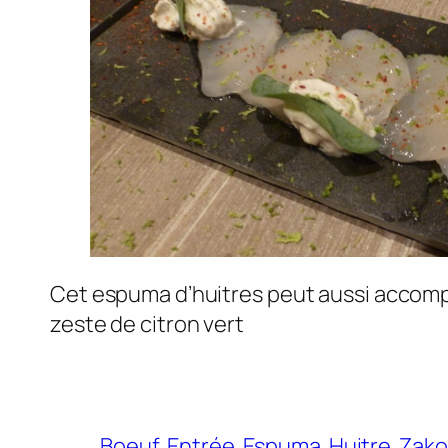
Cet espuma d’huitres peut aussi accomp
zeste de citron vert
Boeuf
Entrée
Espuma
Huitre
Zako