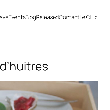
cave
Events
Blog
Released
Contact
Le Club
d’huitres