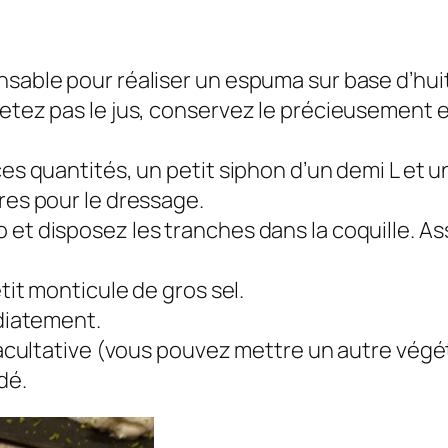
sable pour réaliser un espuma sur base d’huit
etez pas le jus, conservez le précieusement et
es quantités, un petit siphon d’un demi L et u
res pour le dressage.
 et disposez les tranches dans la coquille. A
tit monticule de gros sel.
édiatement.
facultative (vous pouvez mettre un autre végéta
dé.