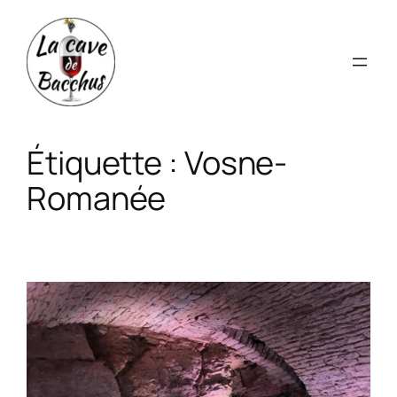
Aller
au
contenu
Étiquette :
Vosne-
Romanée