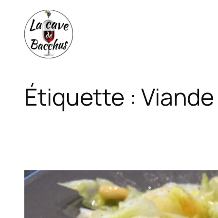
Aller
au
contenu
Étiquette :
Viande